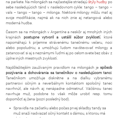
na parkete. Na milongách sa najčastejšie striedajú
štýly hudby
po
sebe nasledujúcich tánd v nasledovnom cykle: tango – tango –
vals – tango – tango – milonga. Niektoré milongy môžu mať aj
svoje modifikácie, najmä ak na nich znie aj netangová alebo
moderná hudba.
Časom sa na milongách v Argentíne a neskôr aj mnohých iných
krajinách
postupne vytvoril a ustálil súbor zvyklostí
, ktoré
napomáhajú k príjemne strávenému tanečnému večeru, noci
alebo popoludniu; a umožňujú ľudom navštevovať milongy a
zatancovať si aj s neznámymi ľuďmi aj po celom svete bez obáv z
úplne iných miestnych zvyklostí.
Najdôležitejším zaužívaným pravidlom na milongách je
spôsob
pozývania a dohovárania sa tanečníkov o nasledujúcom tanci
.
Tanečníkom umožňuje diskrétne a na diaľku vybranému
partnerovi očným a neverbálnym kontaktom spoločný tanec
navrhnúť, ale návrh aj nenápadne odmietnuť. Väčšinou tanec
navrhuje muž, podobne to však môže urobiť resp. tomu
dopomôcť aj žena (pozri posledný bod).
Spravidla na začiatku alebo počas prvej skladby tandy sa
muž snaží nadviazať očný kontakt s dámou, s ktorou má