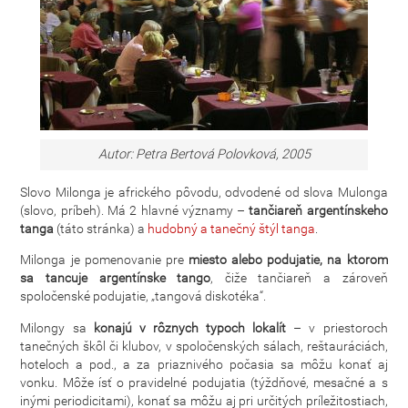
Autor: Petra Bertová Polovková, 2005
Slovo Milonga je afrického pôvodu, odvodené od slova Mulonga
(slovo, príbeh). Má 2 hlavné významy –
tančiareň argentínskeho
tanga
(táto stránka) a
hudobný a tanečný štýl tanga
.
Milonga je pomenovanie pre
miesto alebo podujatie, na ktorom
sa tancuje argentínske tango
, čiže tančiareň a zároveň
spoločenské podujatie, „tangová diskotéka“.
Milongy sa
konajú v rôznych typoch lokalít
– v priestoroch
tanečných škôl či klubov, v spoločenských sálach, reštauráciách,
hoteloch a pod., a za priaznivého počasia sa môžu konať aj
vonku. Môže ísť o pravidelné podujatia (týždňové, mesačné a s
inými periodicitami), konať sa môžu aj pri určitých príležitostiach,