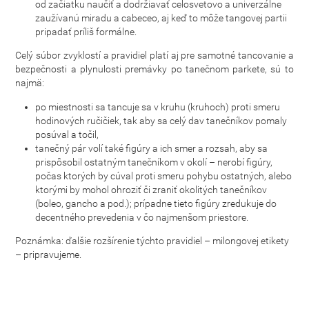
od začiatku naučiť a dodržiavať celosvetovo a univerzálne
zaužívanú miradu a cabeceo, aj keď to môže tangovej partii
pripadať príliš formálne.
Celý súbor zvyklostí a pravidiel platí aj pre samotné tancovanie a
bezpečnosti a plynulosti premávky po tanečnom parkete, sú to
najmä:
po miestnosti sa tancuje sa v kruhu (kruhoch) proti smeru
hodinových ručičiek, tak aby sa celý dav tanečníkov pomaly
posúval a točil,
tanečný pár volí také figúry a ich smer a rozsah, aby sa
prispôsobil ostatným tanečníkom v okolí – nerobí figúry,
počas ktorých by cúval proti smeru pohybu ostatných, alebo
ktorými by mohol ohroziť či zraniť okolitých tanečníkov
(boleo, gancho a pod.); prípadne tieto figúry zredukuje do
decentného prevedenia v čo najmenšom priestore.
Poznámka: ďalšie rozšírenie týchto pravidiel – milongovej etikety
– pripravujeme.