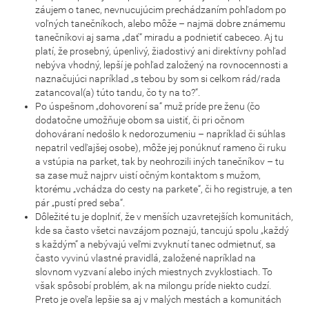
záujem o tanec, nevnucujúcim prechádzaním pohľadom po
voľných tanečníkoch, alebo môže – najmä dobre známemu
tanečníkovi aj sama „dať“ miradu a podnietiť cabeceo. Aj tu
platí, že prosebný, úpenlivý, žiadostivý ani direktívny pohľad
nebýva vhodný, lepší je pohľad založený na rovnocennosti a
naznačujúci napríklad „s tebou by som si celkom rád/rada
zatancoval(a) túto tandu, čo ty na to?“.
Po úspešnom „dohovorení sa“ muž príde pre ženu (čo
dodatočne umožňuje obom sa uistiť, či pri očnom
dohováraní nedošlo k nedorozumeniu – napríklad či súhlas
nepatril vedľajšej osobe), môže jej ponúknuť rameno či ruku
a vstúpia na parket, tak by neohrozili iných tanečníkov – tu
sa zase muž najprv uistí očným kontaktom s mužom,
ktorému „vchádza do cesty na parkete“, či ho registruje, a ten
pár „pustí pred seba“.
Dôležité tu je doplniť, že v menších uzavretejších komunitách,
kde sa často všetci navzájom poznajú, tancujú spolu „každý
s každým“ a nebývajú veľmi zvyknutí tanec odmietnuť, sa
často vyvinú vlastné pravidlá, založené napríklad na
slovnom vyzvaní alebo iných miestnych zvyklostiach. To
však spôsobí problém, ak na milongu príde niekto cudzí.
Preto je oveľa lepšie sa aj v malých mestách a komunitách