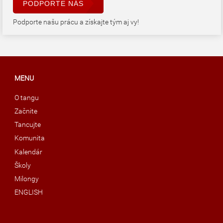
PODPORTE NÁS
Podporte našu prácu a získajte tým aj vy!
MENU
O tangu
Začnite
Tancujte
Komunita
Kalendár
Školy
Milongy
ENGLISH