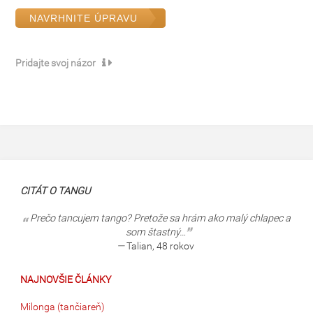
NAVRHNITE ÚPRAVU
Pridajte svoj názor
CITÁT O TANGU
Prečo tancujem tango? Pretože sa hrám ako malý chlapec a
som štastný…
—
Talian, 48 rokov
NAJNOVŠIE ČLÁNKY
Milonga (tančiareň)