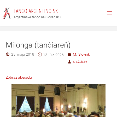
T
A
N
G
O
A
R
G
E
N
T
I
N
O
S
K
Argentínske tango na Slovensku
Milonga (tančiareň)
25. mája 2018
M
,
Slovník
13. júla 2026
redakcia
Zobraz abecedu