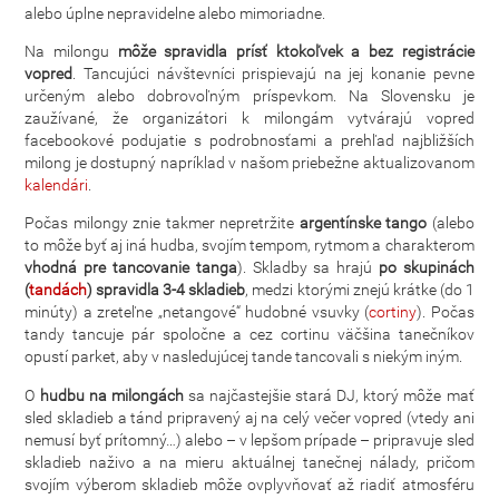
alebo úplne nepravidelne alebo mimoriadne.
Na milongu
môže spravidla prísť ktokoľvek a bez registrácie
vopred
. Tancujúci návštevníci prispievajú na jej konanie pevne
určeným alebo dobrovoľným príspevkom. Na Slovensku je
zaužívané, že organizátori k milongám vytvárajú vopred
facebookové podujatie s podrobnosťami a prehľad najbližších
milong je dostupný napríklad v našom priebežne aktualizovanom
kalendári
.
Počas milongy znie takmer nepretržite
argentínske tango
(alebo
to môže byť aj iná hudba, svojím tempom, rytmom a charakterom
vhodná pre tancovanie tanga
). Skladby sa hrajú
po skupinách
(
tandách
) spravidla 3-4 skladieb
, medzi ktorými znejú krátke (do 1
minúty) a zreteľne „netangové“ hudobné vsuvky (
cortiny
). Počas
tandy tancuje pár spoločne a cez cortinu väčšina tanečníkov
opustí parket, aby v nasledujúcej tande tancovali s niekým iným.
O
hudbu na milongách
sa najčastejšie stará DJ, ktorý môže mať
sled skladieb a tánd pripravený aj na celý večer vopred (vtedy ani
nemusí byť prítomný…) alebo – v lepšom prípade – pripravuje sled
skladieb naživo a na mieru aktuálnej tanečnej nálady, pričom
svojím výberom skladieb môže ovplyvňovať až riadiť atmosféru