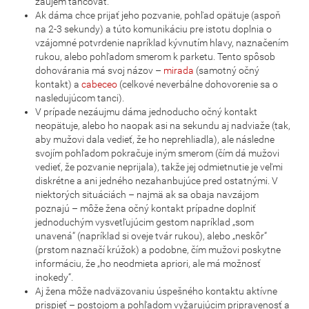
záujem tancovať.
Ak dáma chce prijať jeho pozvanie, pohľad opätuje (aspoň
na 2-3 sekundy) a túto komunikáciu pre istotu doplnia o
vzájomné potvrdenie napríklad kývnutím hlavy, naznačením
rukou, alebo pohľadom smerom k parketu. Tento spôsob
dohovárania má svoj názov –
mirada
(samotný očný
kontakt) a
cabeceo
(celkové neverbálne dohovorenie sa o
nasledujúcom tanci).
V prípade nezáujmu dáma jednoducho očný kontakt
neopätuje, alebo ho naopak asi na sekundu aj nadviaže (tak,
aby mužovi dala vedieť, že ho neprehliadla), ale následne
svojím pohľadom pokračuje iným smerom (čím dá mužovi
vedieť, že pozvanie neprijala), takže jej odmietnutie je veľmi
diskrétne a ani jedného nezahanbujúce pred ostatnými. V
niektorých situáciách – najmä ak sa obaja navzájom
poznajú – môže žena očný kontakt prípadne doplniť
jednoduchým vysvetľujúcim gestom napríklad „som
unavená“ (napríklad si oveje tvár rukou), alebo „neskôr“
(prstom naznačí krúžok) a podobne, čím mužovi poskytne
informáciu, že „ho neodmieta apriori, ale má možnosť
inokedy“.
Aj žena môže nadväzovaniu úspešného kontaktu aktívne
prispieť – postojom a pohľadom vyžarujúcim pripravenosť a