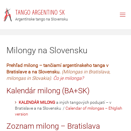
T
A
N
G
O
A
R
G
E
N
T
I
N
O
S
K
Argentínske tango na Slovensku
Milongy na Slovensku
Prehľad milong – tančiarní argentínskeho tanga v
Bratislave a na Slovensku.
(Milongas in Bratislava,
milongas in Slovakia).
Čo je milonga?
Kalendár milong (BA+SK)
KALENDÁR MILONG
a iných tangových podujatí – v
Bratislave a na Slovensku /
Calendar of milongas – ENglish
version
Zoznam milong – Bratislava