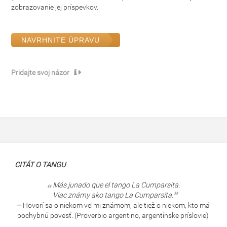
zobrazovanie jej príspevkov.
NAVRHNITE ÚPRAVU
Pridajte svoj názor
CITÁT O TANGU
Más junado que el tango La Cumparsita.
Viac známy ako tango La Cumparsita.
—
Hovorí sa o niekom veľmi známom, ale tiež o niekom, kto má
pochybnú povesť. (Proverbio argentino, argentínske príslovie)