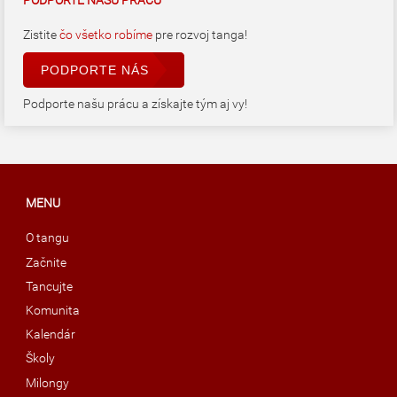
PODPORTE NAŠU PRÁCU
Zistite
čo všetko robíme
pre rozvoj tanga!
PODPORTE NÁS
Podporte našu prácu a získajte tým aj vy!
MENU
O tangu
Začnite
Tancujte
Komunita
Kalendár
Školy
Milongy