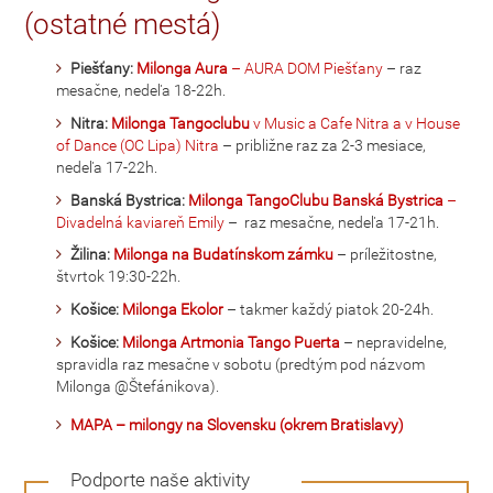
(ostatné mestá)
Piešťany:
Milonga Aura
– AURA DOM Piešťany
– raz
mesačne, nedeľa 18-22h.
Nitra:
Milonga Tangoclubu
v Music a Cafe Nitra a v House
of Dance (OC Lipa) Nitra
– približne raz za 2-3 mesiace,
nedeľa 17-22h.
Banská Bystrica:
Milonga TangoClubu Banská Bystrica
–
Divadelná kaviareň Emily
– raz mesačne, nedeľa 17-21h.
Žilina:
Milonga na Budatínskom zámku
– príležitostne,
štvrtok 19:30-22h.
Košice:
Milonga Ekolor
– takmer každý piatok 20-24h.
Košice:
Milonga Artmonia Tango Puerta
– nepravidelne,
spravidla raz mesačne v sobotu (predtým pod názvom
Milonga @Štefánikova).
MAPA – milongy na Slovensku (okrem Bratislavy)
Podporte naše aktivity