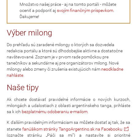
Množstvo našej práce - aj na tomto portáli - môžete
oceniť a podporiť aj
svojím finančným príspevkom
.
Ďakujeme!
Výber milong
Do prehľadu sú zaradené milongy o ktorých sa dozvedela
redakcia portálu a ktoré sú dlhodobejšie aktívne a dostatočne
navštevované. Zoznam je v prvom rade pomôckou pre
tanečníkov a sekundárne aj pre organizátorov milong. Nové
milongy alebo zmeny či zrušenia existujúcich nám
neodkladne
nahláste
.
Naše tipy
Ak chcete dostávať pravidelné informácie o nových kurzoch,
milongách a udalostiach z oblasti argentínskeho tanga, prihláste
sa k ich
bezplatnému odoberaniu e-mailom
.
K ďalším pravidelným informáciam sa môžete dostať aj tak, že sa
stanete
fanúšikom stránky TangoArgentino.sk na Facebooku
(označte stránku „Páči sa mi“) a nastavíte si prioritné