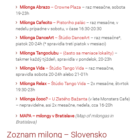
Milonga Abrazo
– Crowne Plaza
– raz mesačne, sobota
19-23h
Milonga Cafecito
– Pistoriho palác
– raz mesačne, v
nedeľu prípadne v sobotu, v čase 16:30-20:30
Milonga DanceArt
– Štúdio DanceArt
– raz mesačne*,
piatok 20-24h (* spravidla tretí piatok v mesiaci)
Milonga Tangoclubu
– (často sa meniace lokality)
–
takmer každý týždeň, spravidla v pondelok, 20-23h
Milonga Vida
– Štúdio Tango Vida
– raz mesačne,
spravidla sobota 20-24h alebo 21-01h
Milonga Relax
– Štúdio Tango Vida
– 2x mesačne, štvrtok
19:30-23h
Milonga čooo?
– U Zlatého Bažanta
(v lete Monsters Cafe)
– nepravidelne, asi 2x mesačne, nedeľa, cca 16-20h
MAPA – milongy v Bratislave
(Map of milongas in
Bratislava)
Zoznam milong – Slovensko