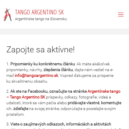
T
A
N
G
O
A
R
G
E
N
T
I
N
O
S
K
Argentínske tango na Slovensku
Zapojte sa aktívne!
1.
Pripomienky ku konkrétnemu článku
: Ak máte akékoľvek
pripomienky, návrhy,
zlepšenia článku
, dajte nám vedieť na e-
mail
info@tangoargentino.sk
. Vopred ďakujeme za prispenie
ku skvalitneniu obsahu.
2.
Ak ste na Facebooku, označujte na stránke
Argentínske tango
– Tango Argentino SK
príspevky, odkazy, fotografie, videá a
udalosti, ktoré sa vám páčia alebo
pridávajte vlastné
,
komentujte
ich,
zdieľajte
na svojej stránke, odporúčajte a posielajte svojim
priateľom.
3.
Viete o zaujímavých odkazoch, informáciách a aktivitách