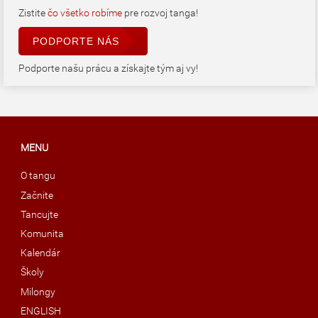
Zistite
čo všetko robíme
pre rozvoj tanga!
PODPORTE NÁS
Podporte našu prácu a získajte tým aj vy!
MENU
O tangu
Začnite
Tancujte
Komunita
Kalendár
Školy
Milongy
ENGLISH