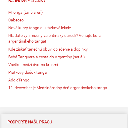
NAJNOVŠIE ČLÁNKY
Milonga (tančiareň)
Cabeceo
Nové kurzy tanga a ukážkové lekcie
Hľadáte výnimočný valentínsky darček? Venujte kurz
argentínskeho tanga!
Kde získať tanečnú obuv, oblečenie a doplnky
Bebé Tanguera a cesta do Argentíny (seriál)
Všetko medzi dvoma krokmi
Piatkový dúšok tanga
AddicTango
11. december je Medzinárodný deň argentínskeho tanga
PODPORTE NAŠU PRÁCU