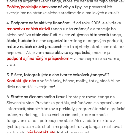
z oblasti argentínskeho tanga, ktoré ste nenašli na tejto stránke?
Pošlite/posielajte nám
vaše návrhy a tipy
, po preverení ich
zverejníme na stránke alebo zaradíme do e-mailových aktualít.
4.
Podporte naše aktivity finančne
: Už od roku 2006 je aj vďaka
množstvu našich aktivít
tango u nás
známejšie
a tancuje ho
alebo počúva
stále viac ľudí
. Ak ste
záujemca či tanečník
tanga,
škola
,
hudobník
alebo
organizátor
milong a tangových podujatí,
máte z našich aktivít prospech
– a to aj vtedy, ak ste nás doteraz
nepoznali. Ak je vám
naša aktivita sympatická
, môžete ju
podporiť aj finančným príspevkom
– v značnej miere sa vám aj
vráti.
5.
Píšete, fotografujete alebo tvoríte čokoľvek „tangové“?
Kontaktujte nás
a vaše články, básne, maľby, fotky, videá či iné
diela na portáli zverejníme!
6.
Staňte sa členom nášho tímu
: Urobte pre rozvoj tanga na
Slovensku viac! Prevádzka portálu, vyhľadávanie a spracúvanie
informácií, písanie článkov a preklady, programátorské a grafické
práce, marketing,… to sú všetko činnosti, ktoré pre naše
fungovanie a rast potrebujeme stále. Ak ovládate niektorú z
týchto prác a máte chuť nimi podporiť rozvoj tanga a realizovať
sa, takisto
nás kontaktujte
. Potrebujeme vás!