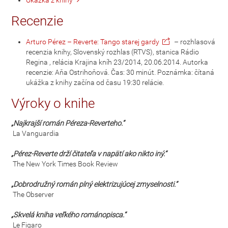
Ukážka z knihy
Recenzie
Arturo Pérez – Reverte: Tango starej gardy
– rozhlasová
recenzia knihy, Slovenský rozhlas (RTVS), stanica Rádio
Regina , relácia Krajina kníh 23/2014, 20.06.2014. Autorka
recenzie: Aňa Ostrihoňová. Čas: 30 minút. Poznámka: čítaná
ukážka z knihy začína od času 19:30 relácie.
Výroky o knihe
„Najkrajší román Péreza-Reverteho.“

La Vanguardia

„Pérez-Reverte drží čitateľa v napätí ako nikto iný.“
 The New York Times Book Review

„Dobrodružný román plný elektrizujúcej zmyselnosti.“
 The Observer

„Skvelá kniha veľkého románopisca.“
 Le Figaro