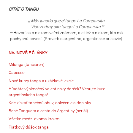
CITÁT O TANGU
Más junado que el tango La Cumparsita.
Viac známy ako tango La Cumparsita.
—
Hovorí sa o niekom veľmi známom, ale tiež o niekom, kto má
pochybnú povesť. (Proverbio argentino, argentínske príslovie)
NAJNOVŠIE ČLÁNKY
Milonga (tančiareň)
Cabeceo
Nové kurzy tanga a ukážkové lekcie
Hľadáte výnimočný valentínsky darček? Venujte kurz
argentínskeho tanga!
Kde získať tanečnú obuv, oblečenie a doplnky
Bebé Tanguera a cesta do Argentíny (seriál)
Všetko medzi dvoma krokmi
Piatkový dúšok tanga