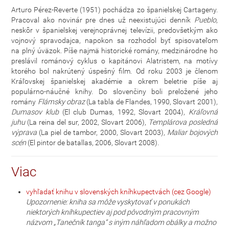
Arturo Pérez-Reverte (1951) pochádza zo španielskej Cartageny.
Pracoval ako novinár pre dnes už neexistujúci denník
Pueblo
,
neskôr v španielskej verejnoprávnej televízii, predovšetkým ako
vojnový spravodajca, napokon sa rozhodol byť spisovateľom
na plný úväzok. Píše najmä historické romány, medzinárodne ho
preslávil románový cyklus o kapitánovi Alatristem, na motívy
ktorého bol nakrútený úspešný film. Od roku 2003 je členom
Kráľovskej španielskej akadémie a okrem beletrie píše aj
populárno-náučné knihy. Do slovenčiny boli preložené jeho
romány
Flámsky obraz
(La tabla de Flandes, 1990, Slovart 2001),
Dumasov klub
(El club Dumas, 1992, Slovart 2004),
Kráľovná
juhu
(La reina del sur, 2002, Slovart 2006),
Templárova posledná
výprava
(La piel de tambor, 2000, Slovart 2003),
Maliar bojových
scén
(El pintor de batallas, 2006, Slovart 2008).
Viac
vyhľadať knihu v slovenských kníhkupectvách (cez Google)
Upozornenie: kniha sa môže vyskytovať v ponukách
niektorých kníhkupectiev aj pod pôvodným pracovným
názvom „Tanečník tanga“ s iným náhľadom obálky a možno