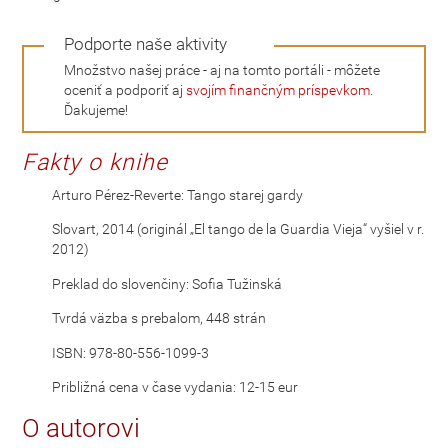
Podporte naše aktivity
Množstvo našej práce - aj na tomto portáli - môžete
oceniť a podporiť aj
svojím finančným príspevkom
.
Ďakujeme!
Fakty o knihe
Arturo Pérez-Reverte: Tango starej gardy
Slovart, 2014 (originál „El tango de la Guardia Vieja“ vyšiel v r.
2012)
Preklad do slovenčiny: Sofia Tužinská
Tvrdá väzba s prebalom, 448 strán
ISBN: 978-80-556-1099-3
Približná cena v čase vydania: 12-15 eur
O autorovi