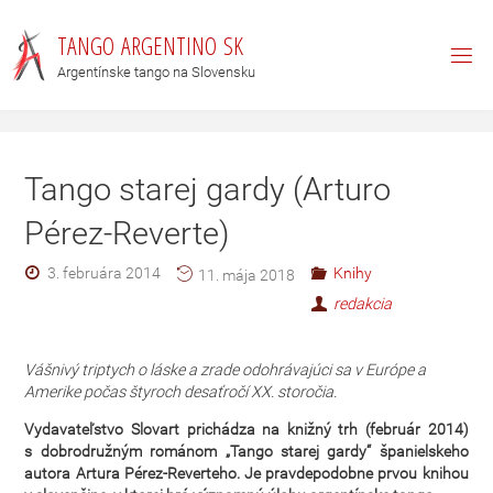
T
A
N
G
O
A
R
G
E
N
T
I
N
O
S
K
Argentínske tango na Slovensku
Tango starej gardy (Arturo
Pérez-Reverte)
3. februára 2014
Knihy
11. mája 2018
redakcia
Vášnivý triptych o láske a zrade odohrávajúci sa v Európe a
Amerike počas štyroch desaťročí XX. storočia.
Vydavateľstvo Slovart prichádza na knižný trh (február 2014)
s dobrodružným románom „Tango starej gardy“ španielskeho
autora Artura Pérez-Reverteho. Je pravdepodobne prvou knihou