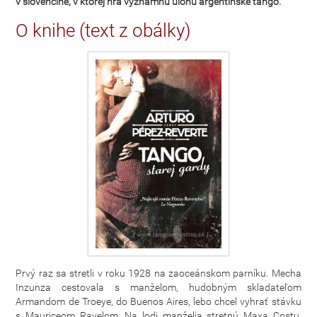
v slovenčine, v ktorej hrá významnú úlohu argentínske tango.
O knihe (text z obálky)
Prvý raz sa stretli v roku 1928 na zaoceánskom parníku. Mecha
Inzunza cestovala s manželom, hudobným skladateľom
Armandom de Troeye, do Buenos Aires, lebo chcel vyhrať stávku
s Mauriceom Ravelom. Na lodi manželia stretnú Maxa Costu,