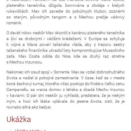
plateného tanečníka, džigola, bonvivána a zlodeja v bielych
rukavičkách. Max ich zavedie do pokútnych klubov, zoznámi
so starým, pôvodným tangom a s Mechou prežije vášnivý
románik.
O deväť rokov neskôr Max skončil s kariérou plateného tanečníka
a živí sa drobnými i väčšími krádežami. V Európe sa schyľuje
k vojne a Maxa poverí talianska vláda, aby z trezoru sestry
talianskeho finančníka ukradol listy kompromitujúce Mussoliniho
zaťa. Max Costa odíde do Nice, kde sa druhý raz stretne
s Mechou Inzunzou.
Nakoniec ich osud spojí v Sorrente. Max sa vzdal dobrodružného
života a našiel si pokojné zamestnanie. V čase, keď sa v meste
koná šachový turnaj, ktorého víťaz postúpi do finále o Veľkú cenu
Campanellu, sa vracia domov z letiska a zbadá Mechu Inzunzu
v kaviarni. O pár dní neskôr ju vyhľadá, predstiera, že je niekým
iným, a hoci ich láska vplávala do jesene života, zistí, že je
rovnako silná ako kedysi.
Ukážka