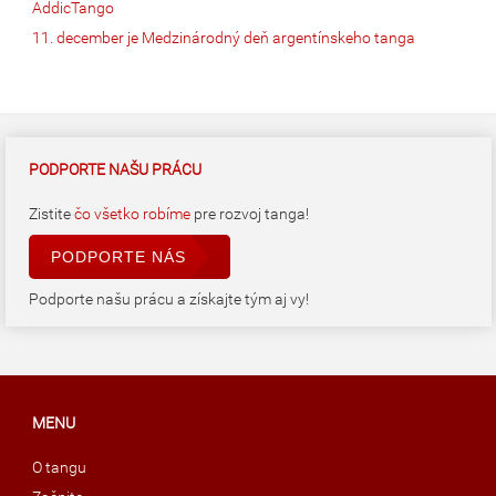
AddicTango
11. december je Medzinárodný deň argentínskeho tanga
PODPORTE NAŠU PRÁCU
Zistite
čo všetko robíme
pre rozvoj tanga!
PODPORTE NÁS
Podporte našu prácu a získajte tým aj vy!
MENU
O tangu