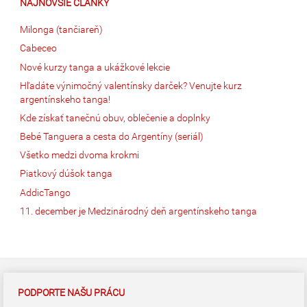
NAJNOVŠIE ČLÁNKY
Milonga (tančiareň)
Cabeceo
Nové kurzy tanga a ukážkové lekcie
Hľadáte výnimočný valentínsky darček? Venujte kurz
argentínskeho tanga!
Kde získať tanečnú obuv, oblečenie a doplnky
Bebé Tanguera a cesta do Argentíny (seriál)
Všetko medzi dvoma krokmi
Piatkový dúšok tanga
AddicTango
11. december je Medzinárodný deň argentínskeho tanga
PODPORTE NAŠU PRÁCU