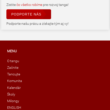
Zistite
čo všetko robíme
pre rozvoj tanga!
PODPORTE NÁS
Podporte našu prácu a získajte tým aj vy!
MENU
O tangu
Začnite
Tancujte
Komunita
Kalendár
Školy
Milongy
ENGLISH