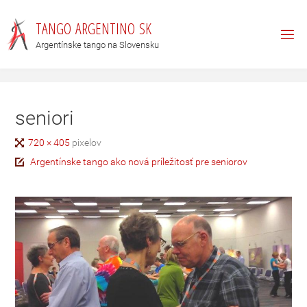
T
A
N
G
O
A
R
G
E
N
T
I
N
O
S
K
Argentínske tango na Slovensku
seniori
720 × 405
pixelov
Argentínske tango ako nová príležitosť pre seniorov