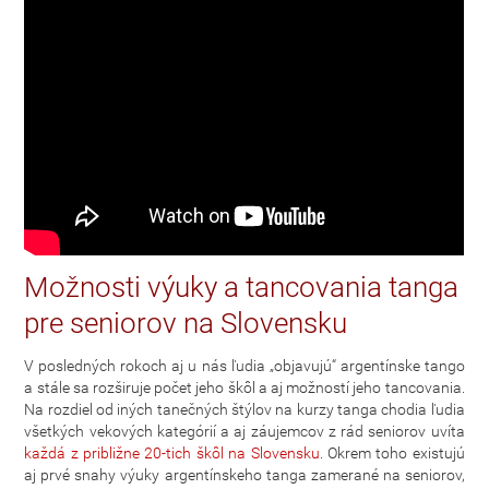
Možnosti výuky a tancovania tanga
pre seniorov na Slovensku
V posledných rokoch aj u nás ľudia „objavujú“ argentínske tango
a stále sa rozširuje počet jeho škôl a aj možností jeho tancovania.
Na rozdiel od iných tanečných štýlov na kurzy tanga chodia ľudia
všetkých vekových kategórií a aj záujemcov z rád seniorov uvíta
každá z približne 20-tich škôl na Slovensku
. Okrem toho existujú
aj prvé snahy výuky argentínskeho tanga zamerané na seniorov,