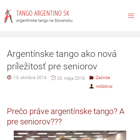
T
A
N
G
O
A
R
G
E
N
T
I
N
O
S
K
Argentínske tango na Slovensku
Argentínske tango ako nová
príležitosť pre seniorov
13. októbra 2014
Začnite
26. mája 2018
redakcia
Prečo práve argentínske tango? A
pre seniorov???