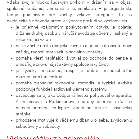
Vďaka svojim hlboko ľudským prvkom – držaním sa v objatí,
spoločné kráčanie, vnímanie a komunikácia – je argentínske
tango priaznivým pre všetky vekové kategórie. Tu sú
najdôležitejšie dôvody, prečo je výborné pre ľudí vo vyššom veku:
je príjemné vzájomným poskytovaním dotyku a objatia,
držanie druhej osobu v náručí navodzuje dôverný, láskavý a
rešpektujúci vzťah
nesie v sebe určitú magickú esenciu a prináša do života nové
zážitky, radosť, motiváciu a sociálne kontakty
pomáha viesť napĺňajúci život aj po odchode do penzie a
umožňuje znovu nájsť aktívny spoločenský život
je fyzicky nenáročné, resp. je dobre prispôsobiteľné
možnostiam tanečníkov
pomáha zlepšovať rovnováhu, motoriku a fyzická aktivita
podporuje funkcie kardiovaskulárneho systému
osvedčuje sa aj ako podporná liečba pohybového aparátu,
Alzheimerovej a Parkinsonovej choroby, depresií a ďalších
nemocí; pomáha ich lepšie zvládať po fyzickej i psychickej
stránke
prirodzene motivuje k väčšiemu dbaniu o seba, zvyšovaniu
sebadôvery a sebaúcty