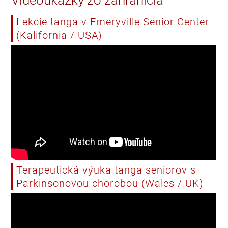
Videoukážky zo zahraničia
Lekcie tanga v Emeryville Senior Center
(Kalifornia / USA)
Terapeutická výuka tanga seniorov s
Parkinsonovou chorobou (Wales / UK)