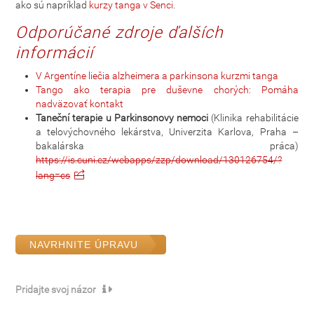
ako sú napríklad
kurzy tanga v Senci
.
Odporúčané zdroje ďalších
informácií
V Argentíne liečia alzheimera a parkinsona kurzmi tanga
Tango ako terapia pre duševne chorých: Pomáha
nadväzovať kontakt
Taneční terapie u Parkinsonovy nemoci
(Klinika rehabilitácie
a telovýchovného lekárstva, Univerzita Karlova, Praha –
bakalárska práca)
https://is.cuni.cz/webapps/zzp/download/130126754/?
lang=cs
NAVRHNITE ÚPRAVU
Pridajte svoj názor