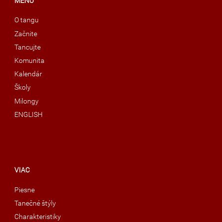
MENU
O tangu
Začnite
Tancujte
Komunita
Kalendár
Školy
Milongy
ENGLISH
VIAC
Piesne
Tanečné štýly
Charakteristiky