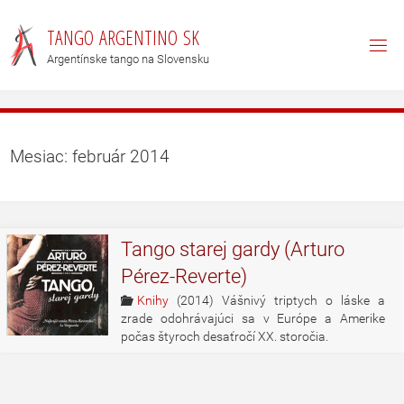
T
A
N
G
O
A
R
G
E
N
T
I
N
O
S
K
Argentínske tango na Slovensku
Mesiac: február 2014
Tango starej gardy (Arturo
Pérez-Reverte)
Knihy
(2014) Vášnivý triptych o láske a
zrade odohrávajúci sa v Európe a Amerike
počas štyroch desaťročí XX. storočia.