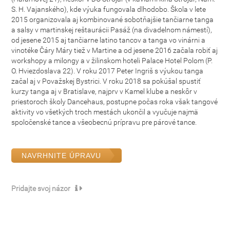
S. H. Vajanského), kde výuka fungovala dlhodobo. Škola v lete
2015 organizovala aj kombinované sobotňajšie tančiarne tanga
a salsy v martinskej reštaurácii Pasáž (na divadelnom námestí),
od jesene 2015 aj tančiarne latino tancov a tanga vo vinárni a
vinotéke Čáry Máry tiež v Martine a od jesene 2016 začala robiť aj
workshopy a milongy a v žilinskom hoteli Palace Hotel Polom (P.
O. Hviezdoslava 22). V roku 2017 Peter Ingriš s výukou tanga
začal aj v Považskej Bystrici. V roku 2018 sa pokúšal spustiť
kurzy tanga aj v Bratislave, najprv v Kamel klube a neskôr v
priestoroch školy Dancehaus, postupne počas roka však tangové
aktivity vo všetkých troch mestách ukončil a vyučuje najmä
spoločenské tance a všeobecnú prípravu pre párové tance.
NAVRHNITE ÚPRAVU
Pridajte svoj názor