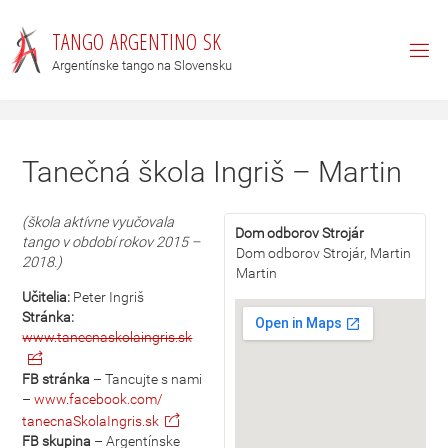
T
A
N
G
O
A
R
G
E
N
T
I
N
O
S
K
Argentínske tango na Slovensku
Tanečná škola Ingriš – Martin
(škola aktívne vyučovala
Dom odborov Strojár
tango v období rokov 2015 –
Dom odborov Strojár, Martin
2018.)
Martin
Učitelia:
Peter Ingriš
Stránka:
www.tanecnaskolaingris.sk
FB stránka
– Tancujte s nami
–
www.facebook.com/
tanecnaSkolaIngris.sk
FB skupina
– Argentínske