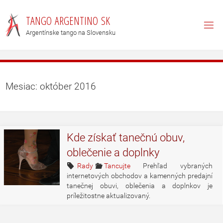
T
A
N
G
O
A
R
G
E
N
T
I
N
O
S
K
Argentínske tango na Slovensku
Mesiac: október 2016
Kde získať tanečnú obuv,
oblečenie a doplnky
Rady
Tancujte
Prehľad vybraných
internetových obchodov a kamenných predajní
tanečnej obuvi, oblečenia a doplnkov je
príležitostne aktualizovaný.