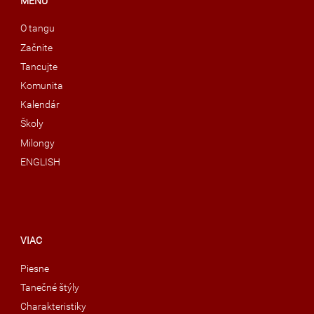
MENU
O tangu
Začnite
Tancujte
Komunita
Kalendár
Školy
Milongy
ENGLISH
VIAC
Piesne
Tanečné štýly
Charakteristiky