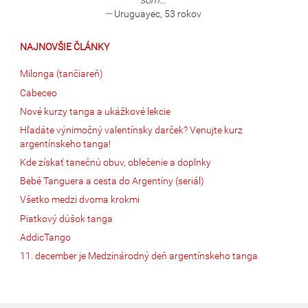
som…
—
Uruguayec, 53 rokov
NAJNOVŠIE ČLÁNKY
Milonga (tančiareň)
Cabeceo
Nové kurzy tanga a ukážkové lekcie
Hľadáte výnimočný valentínsky darček? Venujte kurz
argentínskeho tanga!
Kde získať tanečnú obuv, oblečenie a doplnky
Bebé Tanguera a cesta do Argentíny (seriál)
Všetko medzi dvoma krokmi
Piatkový dúšok tanga
AddicTango
11. december je Medzinárodný deň argentínskeho tanga