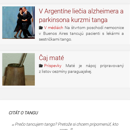
V Argentíne liečia alzheimera a
parkinsona kurzmi tanga
V médiách
Na štvrtom poschodí nemocnice
v Buenos Aires tancujú pacienti s lekármi a
sestričkami tango.
Čaj maté
Príspevky
Maté je nápoj pripravovaný
z listov cezmíny paraguajskej.
CITÁT O TANGU
Prečo tancujem tango? Pretože si chcem pripomenúť, kto