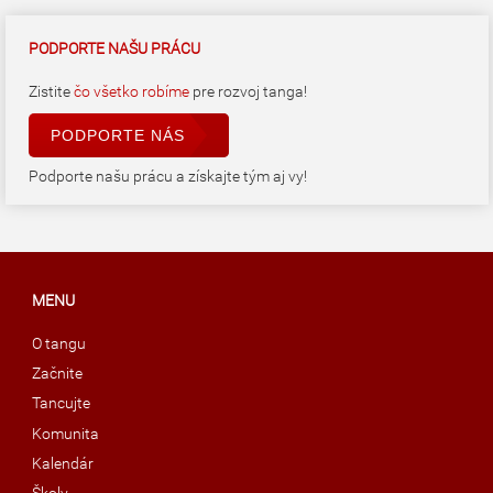
PODPORTE NAŠU PRÁCU
Zistite
čo všetko robíme
pre rozvoj tanga!
PODPORTE NÁS
Podporte našu prácu a získajte tým aj vy!
MENU
O tangu
Začnite
Tancujte
Komunita
Kalendár