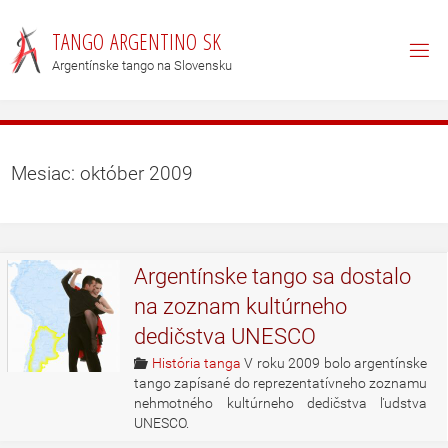
T
A
N
G
O
A
R
G
E
N
T
I
N
O
S
K
Argentínske tango na Slovensku
Mesiac: október 2009
Argentínske tango sa dostalo
na zoznam kultúrneho
dedičstva UNESCO
História tanga
V roku 2009 bolo argentínske
tango zapísané do reprezentatívneho zoznamu
nehmotného kultúrneho dedičstva ľudstva
UNESCO.